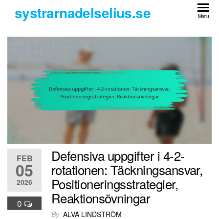
Skip
systrarnadelselius.se
to
Menu
the
content
Defensiva uppgifter i 4-2-
FEB
05
rotationen: Täckningsansvar,
Positioneringsstrategier,
2026
Reaktionsövningar
0
By
ALVA LINDSTRÖM