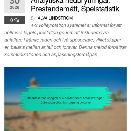
Prestandamått, Spelstatistik
2026
By
ALVA LINDSTRÖM
0
4-2 volleyrotation systemet är utformat för att
optimera lagets prestation genom att inkludera fyra
anfallare i främre raden och två uppspelare, vilket skapar
en balans mellan anfall och försvar. Denna metod förbättrar
kommunikationen och anpassningsförmågan,…