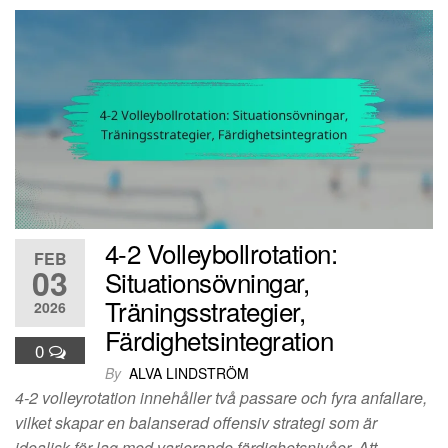
4-2 Volleybollrotation:
FEB
03
Situationsövningar,
Träningsstrategier,
2026
Färdighetsintegration
0
By
ALVA LINDSTRÖM
4-2 volleyrotation innehåller två passare och fyra anfallare,
vilket skapar en balanserad offensiv strategi som är
idealisk för lag med varierande färdighetsnivåer. Att