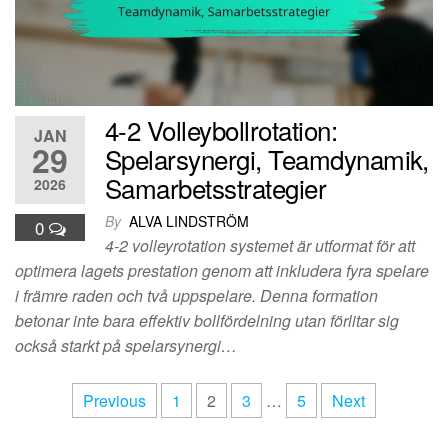
4-2 Volleybollrotation:
JAN
29
Spelarsynergi, Teamdynamik,
Samarbetsstrategier
2026
By
ALVA LINDSTRÖM
0
4-2 volleyrotation systemet är utformat för att
optimera lagets prestation genom att inkludera fyra spelare
i främre raden och två uppspelare. Denna formation
betonar inte bara effektiv bollfördelning utan förlitar sig
också starkt på spelarsynergi…
Posts
Previous
1
2
3
…
5
Next
pagination