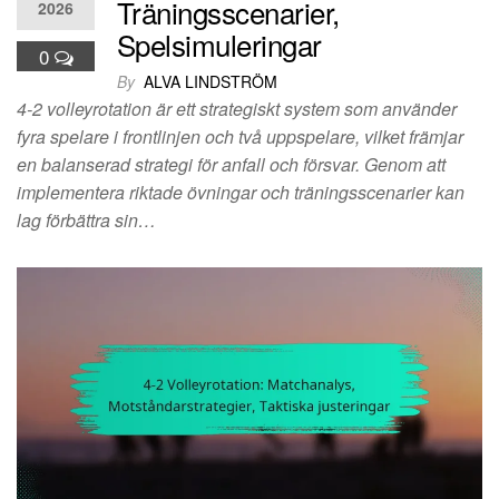
Träningsscenarier,
2026
Spelsimuleringar
0
By
ALVA LINDSTRÖM
4-2 volleyrotation är ett strategiskt system som använder
fyra spelare i frontlinjen och två uppspelare, vilket främjar
en balanserad strategi för anfall och försvar. Genom att
implementera riktade övningar och träningsscenarier kan
lag förbättra sin…