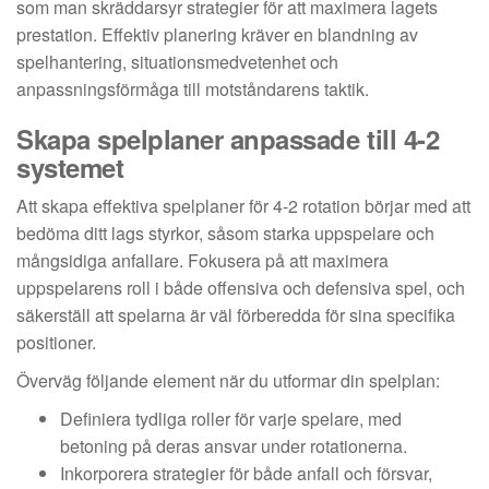
som man skräddarsyr strategier för att maximera lagets
prestation. Effektiv planering kräver en blandning av
spelhantering, situationsmedvetenhet och
anpassningsförmåga till motståndarens taktik.
Skapa spelplaner anpassade till 4-2
systemet
Att skapa effektiva spelplaner för 4-2 rotation börjar med att
bedöma ditt lags styrkor, såsom starka uppspelare och
mångsidiga anfallare. Fokusera på att maximera
uppspelarens roll i både offensiva och defensiva spel, och
säkerställ att spelarna är väl förberedda för sina specifika
positioner.
Överväg följande element när du utformar din spelplan:
Definiera tydliga roller för varje spelare, med
betoning på deras ansvar under rotationerna.
Inkorporera strategier för både anfall och försvar,