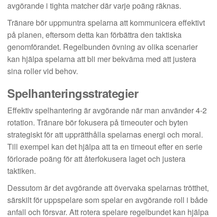
avgörande i tighta matcher där varje poäng räknas.
Tränare bör uppmuntra spelarna att kommunicera effektivt
på planen, eftersom detta kan förbättra den taktiska
genomförandet. Regelbunden övning av olika scenarier
kan hjälpa spelarna att bli mer bekväma med att justera
sina roller vid behov.
Spelhanteringsstrategier
Effektiv spelhantering är avgörande när man använder 4-2
rotation. Tränare bör fokusera på timeouter och byten
strategiskt för att upprätthålla spelarnas energi och moral.
Till exempel kan det hjälpa att ta en timeout efter en serie
förlorade poäng för att återfokusera laget och justera
taktiken.
Dessutom är det avgörande att övervaka spelarnas trötthet,
särskilt för uppspelare som spelar en avgörande roll i både
anfall och försvar. Att rotera spelare regelbundet kan hjälpa