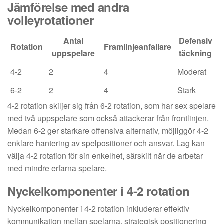
Jämförelse med andra
volleyrotationer
Antal
Defensiv
Rotation
Framlinjeanfallare
uppspelare
täckning
4-2
2
4
Moderat
6-2
2
4
Stark
4-2 rotation skiljer sig från 6-2 rotation, som har sex spelare
med två uppspelare som också attackerar från frontlinjen.
Medan 6-2 ger starkare offensiva alternativ, möjliggör 4-2
enklare hantering av spelpositioner och ansvar. Lag kan
välja 4-2 rotation för sin enkelhet, särskilt när de arbetar
med mindre erfarna spelare.
Nyckelkomponenter i 4-2 rotation
Nyckelkomponenter i 4-2 rotation inkluderar effektiv
kommunikation mellan spelarna, strategisk positionering