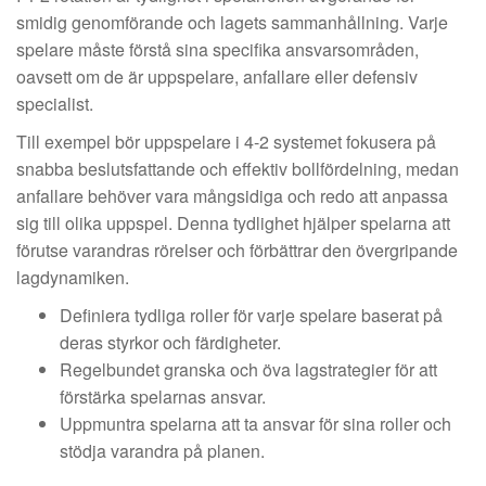
smidig genomförande och lagets sammanhållning. Varje
spelare måste förstå sina specifika ansvarsområden,
oavsett om de är uppspelare, anfallare eller defensiv
specialist.
Till exempel bör uppspelare i 4-2 systemet fokusera på
snabba beslutsfattande och effektiv bollfördelning, medan
anfallare behöver vara mångsidiga och redo att anpassa
sig till olika uppspel. Denna tydlighet hjälper spelarna att
förutse varandras rörelser och förbättrar den övergripande
lagdynamiken.
Definiera tydliga roller för varje spelare baserat på
deras styrkor och färdigheter.
Regelbundet granska och öva lagstrategier för att
förstärka spelarnas ansvar.
Uppmuntra spelarna att ta ansvar för sina roller och
stödja varandra på planen.