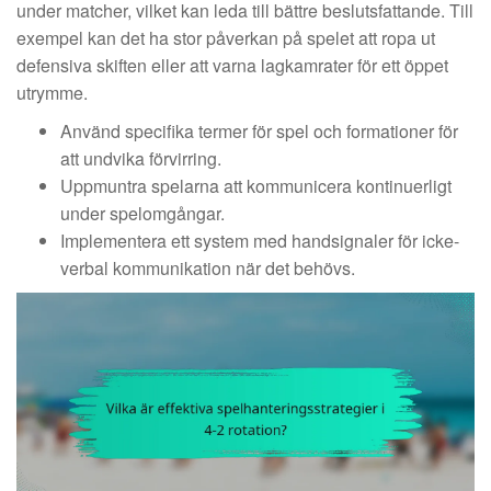
under matcher, vilket kan leda till bättre beslutsfattande. Till
exempel kan det ha stor påverkan på spelet att ropa ut
defensiva skiften eller att varna lagkamrater för ett öppet
utrymme.
Använd specifika termer för spel och formationer för
att undvika förvirring.
Uppmuntra spelarna att kommunicera kontinuerligt
under spelomgångar.
Implementera ett system med handsignaler för icke-
verbal kommunikation när det behövs.