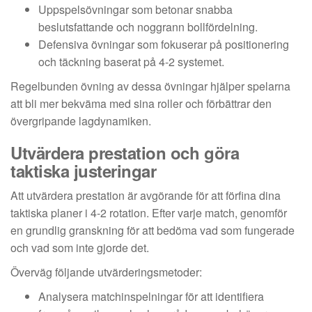
Uppspelsövningar som betonar snabba
beslutsfattande och noggrann bollfördelning.
Defensiva övningar som fokuserar på positionering
och täckning baserat på 4-2 systemet.
Regelbunden övning av dessa övningar hjälper spelarna
att bli mer bekväma med sina roller och förbättrar den
övergripande lagdynamiken.
Utvärdera prestation och göra
taktiska justeringar
Att utvärdera prestation är avgörande för att förfina dina
taktiska planer i 4-2 rotation. Efter varje match, genomför
en grundlig granskning för att bedöma vad som fungerade
och vad som inte gjorde det.
Överväg följande utvärderingsmetoder:
Analysera matchinspelningar för att identifiera