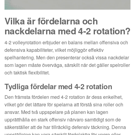
Vilka är fördelarna och
nackdelarna med 4-2 rotation?
4-2 volleyrotation erbjuder en balans mellan offensiva och
defensiva kapabiliteter, vilket möjliggör effektiv
spelhantering. Men den presenterar också vissa nackdelar
som lagen måste överväga, särskilt när det gäller spelroller
och taktisk flexibilitet.
Tydliga fördelar med 4-2 rotation
Den främsta fördelen med 4-2 rotation är dess enkelhet,
vilket gör det lättare för spelarna att förstå sina roller och
ansvar. Med två uppspelare på planen kan lagen
upprätthålla en stark offensiv närvaro samtidigt som de
säkerställer att de har tillräcklig defensiv täckning. Denna
uppställning kan vara särskilt fördelaktig för yngre eller