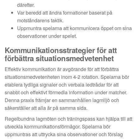
därefter.
Var beredd att ändra formationer baserat på
motståndarens taktik.
Uppmuntra spelarna att kommunicera öppet om sina
observationer under spelet.
Kommunikationsstrategier för att
förbättra situationsmedvetenhet
Effektiv kommunikation är avgörande för att förbättra
situationsmedvetenheten inom 4-2 rotation. Spelarna bör
etablera tydliga signaler och verbala ledtrådar för att
snabbt och effektivt förmedla information under matcher.
Denna praxis främjar en sammanhållen lagmiljö och
säkerställer att alla är på samma sida.
Regelbundna lagmöten och träningspass kan hjälpa till att
utveckla kommunikationsförmågor. Spelarna bör
uppmuntras att uttrycka sina observationer och förslag