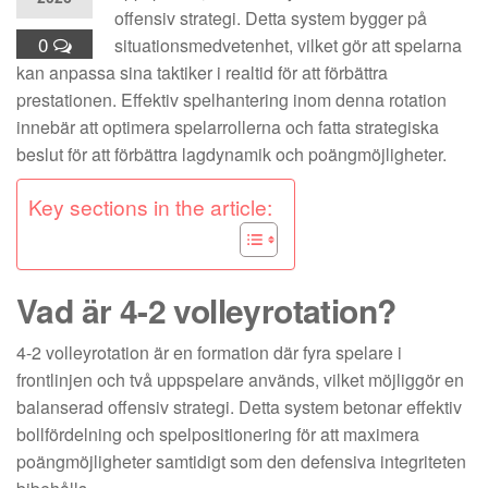
offensiv strategi. Detta system bygger på
0
situationsmedvetenhet, vilket gör att spelarna
kan anpassa sina taktiker i realtid för att förbättra
prestationen. Effektiv spelhantering inom denna rotation
innebär att optimera spelarrollerna och fatta strategiska
beslut för att förbättra lagdynamik och poängmöjligheter.
Key sections in the article:
Vad är 4-2 volleyrotation?
4-2 volleyrotation är en formation där fyra spelare i
frontlinjen och två uppspelare används, vilket möjliggör en
balanserad offensiv strategi. Detta system betonar effektiv
bollfördelning och spelpositionering för att maximera
poängmöjligheter samtidigt som den defensiva integriteten